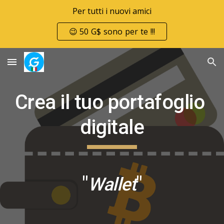
Per tutti i nuovi amici
Skip to main content
Skip to navigation
😉 50 G$ sono per te !!!
Crea il tuo portafoglio 
digitale
"
"
Wallet