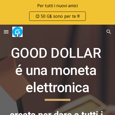
Per tutti i nuovi amici
Skip to main content
Skip to navigation
😉 50 G$ sono per te !!!
GOOD DOLLAR 
é una moneta 
elettronica